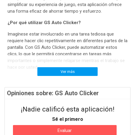
simplificar su experiencia de juego, esta aplicación ofrece
una forma eficaz de ahorrar tiempo y esfuerzo.
¿Por qué utilizar GS Auto Clicker?
Imagínese estar involucrado en una tarea tediosa que
requiere hacer clic repetitivamente en diferentes partes de la
pantalla. Con GS Auto Clicker, puede automatizar estos
clics, lo que le permitirá concentrarse en tareas más
importantes o simplemente relajarse mientras el trabajo se
hace por usted.
Ver más
Además, para los entusiastas de los juegos, GS Auto Clicker
ofrece una manera conveniente para realizar acciones
repetitivas en juegos que requieren clics constantes. Esto
Opiniones sobre: GS Auto Clicker
no solo facilita tu experiencia de juego, sino que también
puede mejorar tu rendimiento en determinadas situaciones.
¡Nadie calificó esta aplicación!
¿Cómo funciona GS Auto Clicker?
Sé el primero
¿Cómo funciona GS? ¿Funciona el clic automático? GS
Evaluar
Auto Clicker puede parecer complicado al principio, pero una